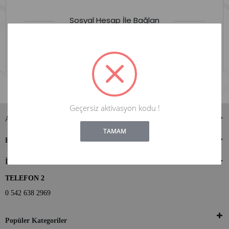
Sosyal Hesap İle Bağlan
Geçersiz aktivasyon kodu !
!
Not valid!
ALIŞVERİŞ
TAMAM
HİZMETLER
İRTİBAT
TELEFON 2
0 542 638 2969
Popüler Kategoriler