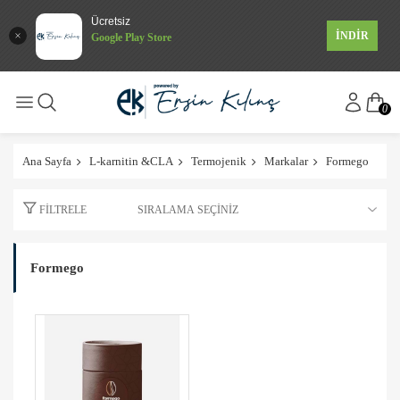
Ücretsiz
İNDİR
Google Play Store
0
Ana Sayfa
L-karnitin &CLA
Termojenik
Markalar
Formego
FILTRELE
Formego