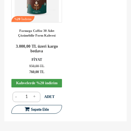
%
20
İndirim
Formego Coffee 30 Adet
Çözünebilir Form Kahvesi
3.000,00 TL üzeri kargo
bedava
FİYAT
950,00 TL
760,00 TL
Kahvelerde %20 indirim
-
+
ADET
Sepete Ekle