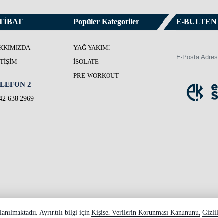
TİBAT
Popüler Kategoriler
E-BÜLTEN
KKIMIZDA
YAĞ YAKIMI
ETIŞIM
İSOLATE
PRE-WORKOUT
LEFON 2
42 638 2969
lanılmaktadır. Ayrıntılı bilgi için
Kişisel Verilerin Korunması Kanununu,
Gizli