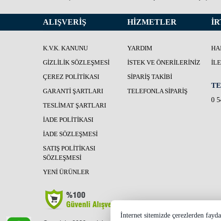
ALIŞVERİŞ
HİZMETLER
İR
K.V.K. KANUNU
YARDIM
HA
GIZLILIK SÖZLEŞMESI
İSTEK VE ÖNERILERINIZ
İL
ÇEREZ POLITIKASI
SIPARIŞ TAKIBI
TE
GARANTI ŞARTLARI
TELEFONLA SIPARIŞ
0 5
TESLIMAT ŞARTLARI
İADE POLITIKASI
İADE SÖZLEŞMESI
SATIŞ POLITIKASI
SÖZLEŞMESI
YENI ÜRÜNLER
İnternet sitemizde çerezlerden fayda