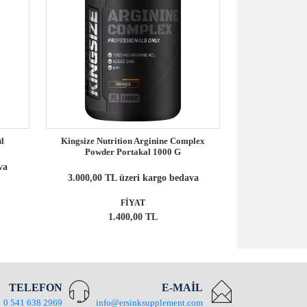
l
Kingsize Nutrition Arginine Complex
Bigjoy L-Ar
Powder Portakal 1000 G
va
3.000,00 TL
3.000,00 TL üzeri kargo bedava
FİYAT
1.400,00 TL
TELEFON
E-MAİL
0 541 638 2969
info@ersinksupplement.com