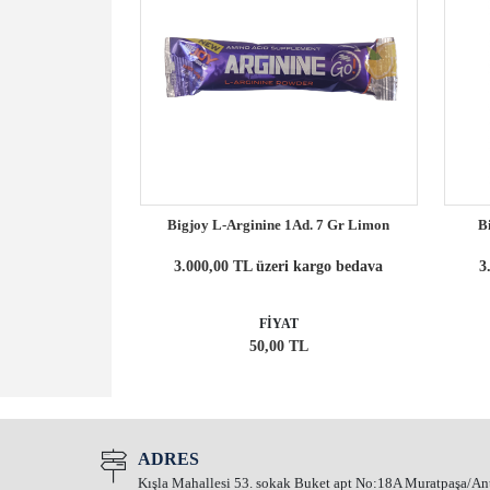
ginine Powder
Bigjoy L-Arginine 1Ad. 7 Gr Limon
B
65 G
3.000,00 TL üzeri kargo bedava
3
kargo bedava
FİYAT
TL
50,00 TL
ADRES
Kışla Mahallesi 53. sokak Buket apt No:18A Muratpaşa/An