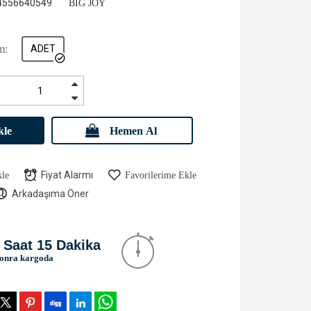
4556640549
BIG JOY
m:
ADET
kle
Hemen Al
Fiyat Alarmı
kle
Favorilerime Ekle
Arkadaşıma Öner
 Saat 15 Dakika
sonra kargoda