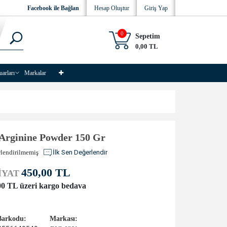
Facebook ile Bağlan
Hesap Oluştur
Giriş Yap
0
Sepetim
0,00 TL
uarları
Markalar
-Arginine Powder 150 Gr
lendirilmemiş
İlk Sen Değerlendir
450,00 TL
İYAT
00 TL üzeri kargo bedava
Barkodu:
Markası: