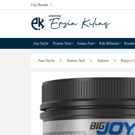
Güç Burada ..!
Ana Sayfa
Protein Tozu
Amino Asit
Kilo &Hacim
Kreatin
Ana Sayfa
Amino Asit
Arjinin
Bigjoy 