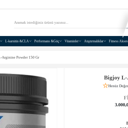
L-karnitin &CLA
Performans &Güç
Vitaminler
Atıştırmalıklar
Fitness Akses
L-Arginine Powder 150 Gr
Bigjoy L
Henüz Değer
F
3.000,