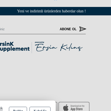
Yeni ve indirimli ürünlerden haberdar olun !
ABONE OL
lik
Reddet
Kabul Et