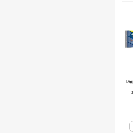
Big
3