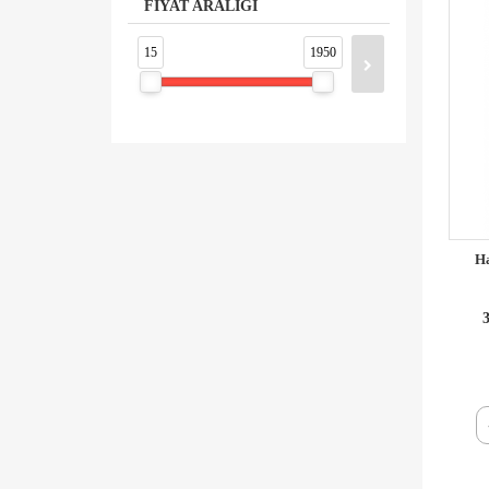
FİYAT ARALIĞI
15
1950
Ha
3