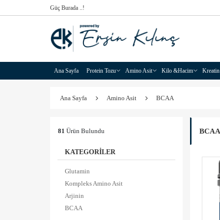
Güç Burada ..!
Ana Sayfa
Protein Tozu
Amino Asit
Kilo &Hacim
Kreatin
Ana Sayfa
Amino Asit
BCAA
BCA
81
Ürün Bulundu
KATEGORİLER
Glutamin
Kompleks Amino Asit
Arjinin
BCAA