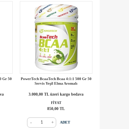
0 Gr 50
PowerTech BcaaTech Bcaa 4:1:1 500 Gr 50
Servis Yeşil Elma Aromalı
ava
3.000,00 TL üzeri kargo bedava
FİYAT
850,00 TL
-
+
ADET