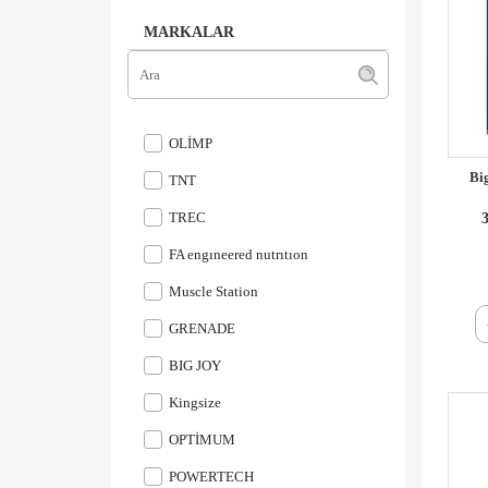
MARKALAR
OLİMP
Bi
TNT
TREC
3
FA engıneered nutrıtıon
Muscle Station
GRENADE
BIG JOY
Kingsize
OPTİMUM
POWERTECH