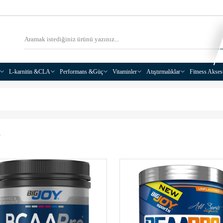
L-karnitin &CLA
Performans &Güç
Vitaminler
Atıştırmalıklar
Fitness Akses
A