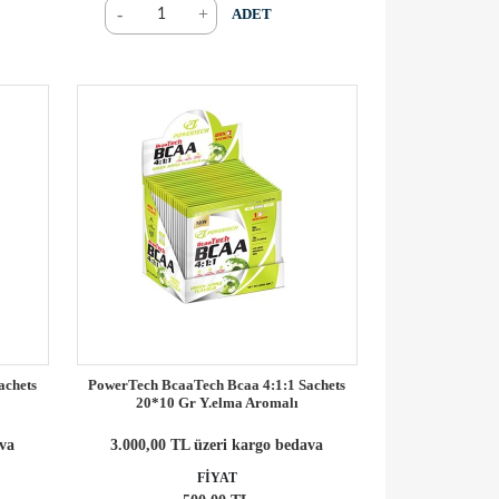
-
+
ADET
achets
PowerTech BcaaTech Bcaa 4:1:1 Sachets
20*10 Gr Y.elma Aromalı
ava
3.000,00 TL üzeri kargo bedava
FİYAT