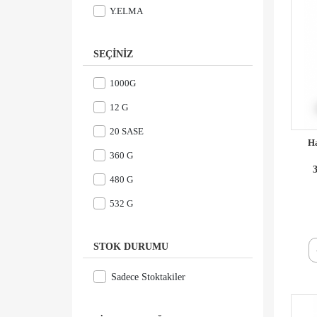
Y.ELMA
SEÇINIZ
1000G
12 G
20 SASE
Ha
360 G
3
480 G
532 G
STOK DURUMU
Sadece Stoktakiler