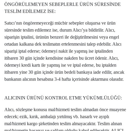
ÖNGÖRÜLEMEYEN SEBEPLERLE ÜRÜN SÜRESİNDE
TESLİM EDİLEMEZ İSE:
Satıcı’nın öngöremeyeceği mücbir sebepler oluşursa ve ürün
süresinde teslim edilemez ise, durum Alıcı’ya bildirilir. Alıcı,
siparişin iptalini, ürünün benzeri ile değiştirilmesini veya engel
ortadan kalkana dek teslimatın ertelenmesini talep edebilir. Alıcı
siparişi iptal ederse; ödemeyi nakit ile yapmış ise iptalinden
itibaren 30 gün içinde kendisine nakden bu ücret ödenir. Alıcı,
ödemeyi kredi kartı ile yapmış ise ve iptal ederse, bu iptalden
itibaren yine 30 gün içinde ürün bedeli bankaya iade edilir, ancak
bankanın alıcının hesabına 3-4 hafta içerisinde aktarması olasıdır.
ALICININ ÜRÜNÜ KONTROL ETME YÜKÜMLÜLÜĞÜ:
Alıcı, sözleşme konusu mal/hizmeti teslim almadan önce muayene
edecek; ezik, kırık, ambalajı yırtılmış vb. hasarlı ve ayıplı
mal/hizmeti kargo şirketinden teslim almayacaktır. Teslim alınan
mal/hizmetin hasarsız ve sağlam olduğu kabul edilecektir. ALICI ,