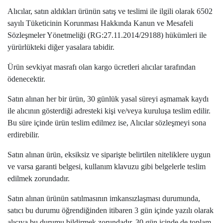
Alıcılar, satın aldıkları ürünün satış ve teslimi ile ilgili olarak 6502
sayılı Tüketicinin Korunması Hakkında Kanun ve Mesafeli
Sözleşmeler Yönetmeliği (RG:27.11.2014/29188) hükümleri ile
yürürlükteki diğer yasalara tabidir.
Ürün sevkiyat masrafı olan kargo ücretleri alıcılar tarafından
ödenecektir.
Satın alınan her bir ürün, 30 günlük yasal süreyi aşmamak kaydı
ile alıcının gösterdiği adresteki kişi ve/veya kuruluşa teslim edilir.
Bu süre içinde ürün teslim edilmez ise, Alıcılar sözleşmeyi sona
erdirebilir.
Satın alınan ürün, eksiksiz ve siparişte belirtilen niteliklere uygun
ve varsa garanti belgesi, kullanım klavuzu gibi belgelerle teslim
edilmek zorundadır.
Satın alınan ürünün satılmasının imkansızlaşması durumunda,
satıcı bu durumu öğrendiğinden itibaren 3 gün içinde yazılı olarak
alıcıya bu durumu bildirmek zorundadır. 30 gün içinde de toplam