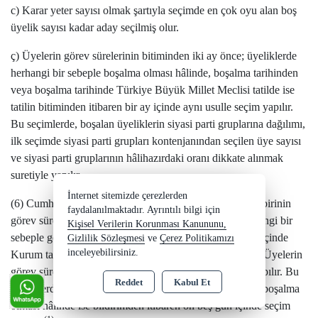
c) Karar yeter sayısı olmak şartıyla seçimde en çok oyu alan boş
üyelik sayısı kadar aday seçilmiş olur.
ç) Üyelerin görev sürelerinin bitiminden iki ay önce; üyeliklerde
herhangi bir sebeple boşalma olması hâlinde, boşalma tarihinden
veya boşalma tarihinde Türkiye Büyük Millet Meclisi tatilde ise
tatilin bitiminden itibaren bir ay içinde aynı usulle seçim yapılır.
Bu seçimlerde, boşalan üyeliklerin siyasi parti gruplarına dağılımı,
ilk seçimde siyasi parti grupları kontenjanından seçilen üye sayısı
ve siyasi parti gruplarının hâlihazırdaki oranı dikkate alınmak
suretiyle yapılır.
İnternet sitemizde çerezlerden
(1)
(6) Cumhurbaşkanı (…)
tarafından seçilen üyelerden birinin
faydalanılmaktadır. Ayrıntılı bilgi için
görev süresinin bitiminden kırk beş gün önce veya herhangi bir
Kişisel Verilerin Korunması Kanununu,
sebeple görevin sona ermesi hâlinde durum, on beş gün içinde
Gizlilik Sözleşmesi
ve
Çerez Politikamızı
(1)
inceleyebilirsiniz.
Kurum tarafından, Cumhurbaşkanlığına (…)
bildirilir. Üyelerin
görev süresinin dolmasına bir ay kala yeni üye seçimi yapılır. Bu
Reddet
Kabul Et
üyeliklerde, görev süresi dolmadan herhangi bir sebeple boşalma
olması hâlinde ise bildirimden itibaren on beş gün içinde seçim