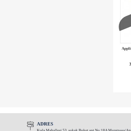
Appli
3
ADRES
Kışla Mahallesi 53. sokak Buket apt No:18A Muratpaşa/An