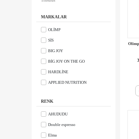
Tribulus
MARKALAR
OLİMP
SİS
Olimp 
BIG JOY
3
BİG JOY ON THE GO
HARDLİNE
APPLIED NUTRITION
RENK
AHUDUDU
Double espresso
Elma