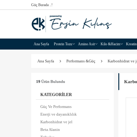
Güç Burada ..!
Ana Sayfa
Protein Tozu
Amino Asit
Kilo &Hacim
Kreatin
Ana Sayfa
Performans &Güç
Karbonhidrat ve j
Karbon
19
Ürün Bulundu
KATEGORİLER
Güç Ve Performans
Enerji ve dayanıklılık
Karbonhidrat ve jel
Beta Alanin