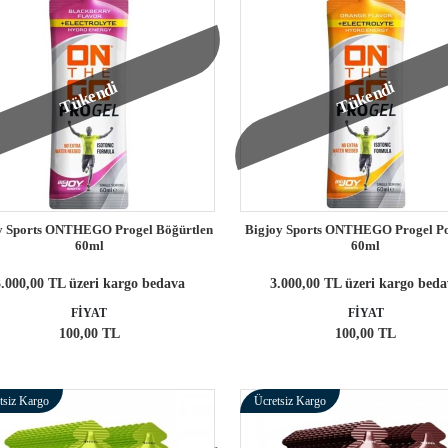
Tükendi
Tükendi
y Sports ONTHEGO Progel Böğürtlen
Bigjoy Sports ONTHEGO Progel Po
60ml
60ml
.000,00 TL üzeri kargo bedava
3.000,00 TL üzeri kargo bed
FİYAT
FİYAT
100,00 TL
100,00 TL
tsiz Kargo
Ücretsiz Kargo