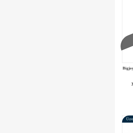
Bigjo
3
Ücre