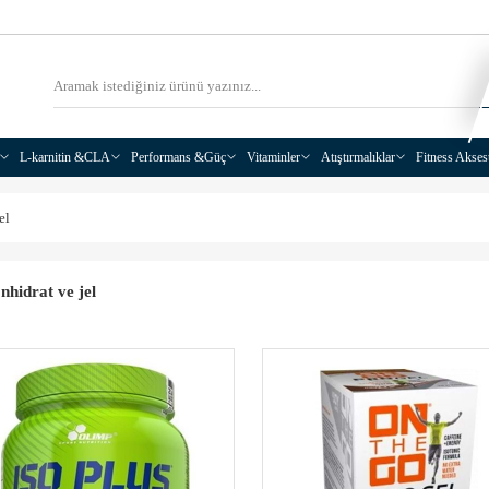
L-karnitin &CLA
Performans &Güç
Vitaminler
Atıştırmalıklar
Fitness Akses
el
hidrat ve jel