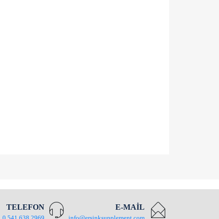
TELEFON
E-MAİL
0 541 638 2969
info@ersinksupplement.com