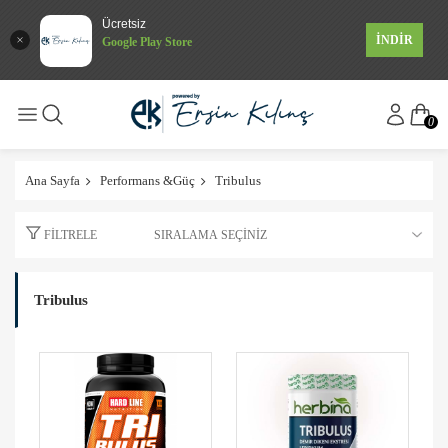
Ücretsiz
İNDİR
Google Play Store
0
Ana Sayfa
Performans &Güç
Tribulus
FILTRELE
Tribulus