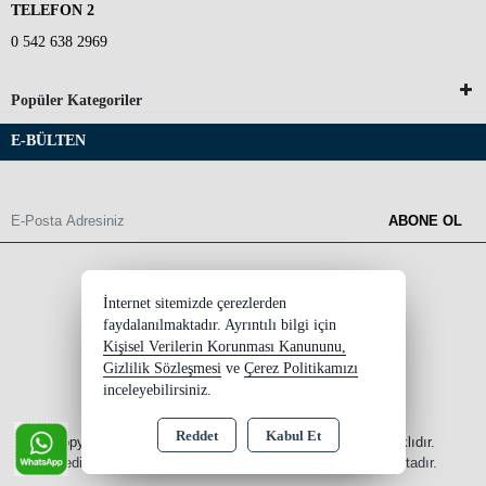
TELEFON 2
0 542 638 2969
Popüler Kategoriler
E-BÜLTEN
ABONE OL
İnternet sitemizde çerezlerden
faydalanılmaktadır. Ayrıntılı bilgi için
Kişisel Verilerin Korunması Kanununu,
Gizlilik Sözleşmesi
ve
Çerez Politikamızı
inceleyebilirsiniz.
Reddet
Kabul Et
Copyright 2026 ersinksupplement.com - Tüm hakları saklıdır.
Kredi kartı bilgileriniz 256bit SSL sertifikası ile korunmaktadır.