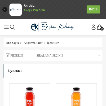
Ücretsiz
İNDİR
Google Play Store
0
Ana Sayfa
Atıştırmalıklar
İçecekler
FILTRELE
İçecekler