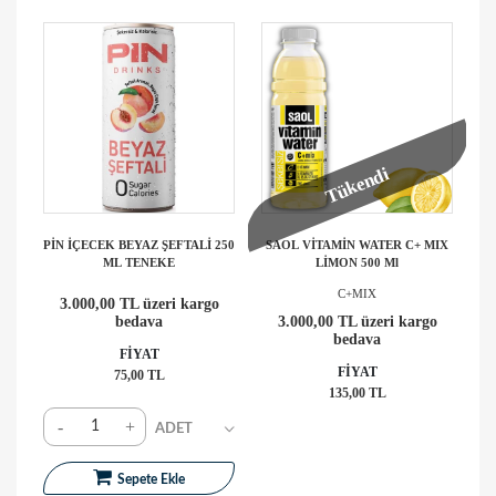
Tükendi
PİN İÇECEK BEYAZ ŞEFTALİ 250
SAOL VİTAMİN WATER C+ MIX
ML TENEKE
LİMON 500 Ml
C+MIX
3.000,00 TL üzeri kargo
bedava
3.000,00 TL üzeri kargo
bedava
FİYAT
FİYAT
75,00 TL
135,00 TL
-
+
Sepete Ekle