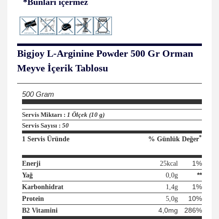
*Bunları içermez
Bigjoy
L-Arginine Powder 500 Gr Orman
Meyve
İçerik Tablosu
500 Gram
Servis Miktarı :
1 Ölçek (10 g)
Servis Sayısı :
50
*
1 Servis Üründe
% Günlük Değer
1%
Enerji
25kcal
**
Yağ
0,0g
1%
Karbonhidrat
1,4g
10%
Protein
5,0g
4,0mg
286%
B2 Vitamini