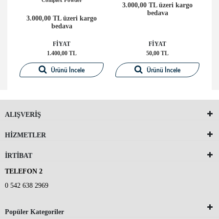
3.000,00 TL üzeri kargo
bedava
o
3.000,00 TL üzeri kargo
bedava
FİYAT
FİYAT
1.400,00 TL
50,00 TL
Ürünü İncele
Ürünü İncele
ALIŞVERİŞ
HİZMETLER
İRTİBAT
TELEFON 2
0 542 638 2969
Popüler Kategoriler