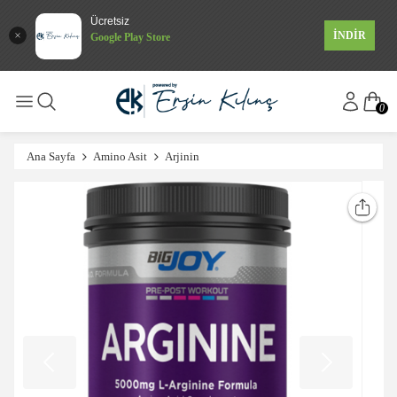
Ücretsiz
İNDİR
Google Play Store
0
Ana Sayfa
Amino Asit
Arjinin