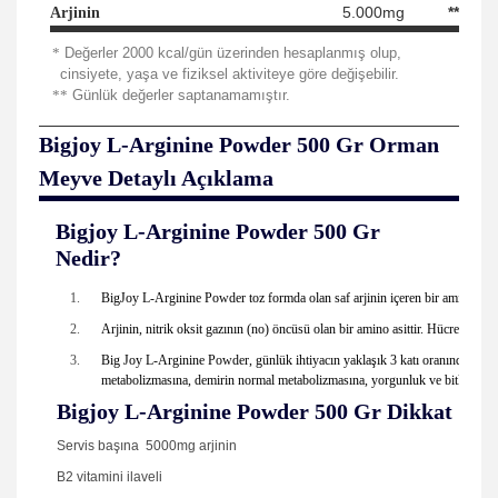
5.000mg
**
Arjinin
*
Değerler 2000 kcal/gün üzerinden hesaplanmış olup,
cinsiyete, yaşa ve fiziksel aktiviteye göre değişebilir.
**
Günlük değerler saptanamamıştır.
Bigjoy
L-Arginine Powder 500 Gr Orman
Meyve
Detaylı Açıklama
Bigjoy
L-Arginine Powder 500 Gr
Nedir?
BigJoy L-Arginine Powder toz formda olan saf arjinin içeren bir amino asit
Arjinin, nitrik oksit gazının (no) öncüsü olan bir amino asittir. Hücrelere da
Big Joy L-Arginine Powder, günlük ihtiyacın yaklaşık 3 katı oranında B2 vit
metabolizmasına, demirin normal metabolizmasına, yorgunluk ve bitkinliğin
Bigjoy
L-Arginine Powder 500 Gr
Dikkat Çeke
Servis başına 5000mg arjinin
B2 vitamini ilaveli