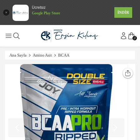
Ücretsiz
İNDİR
Google Play Store
0
Ana Sayfa
Amino Asit
BCAA