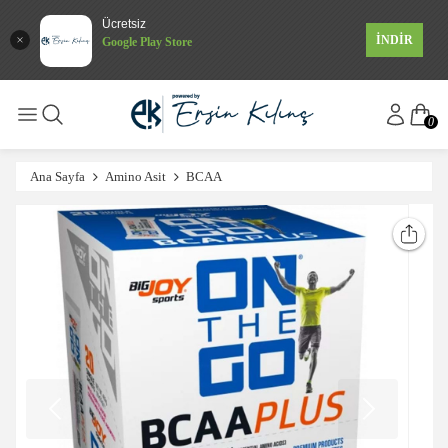
Ücretsiz
İNDİR
Google Play Store
0
Ana Sayfa
Amino Asit
BCAA