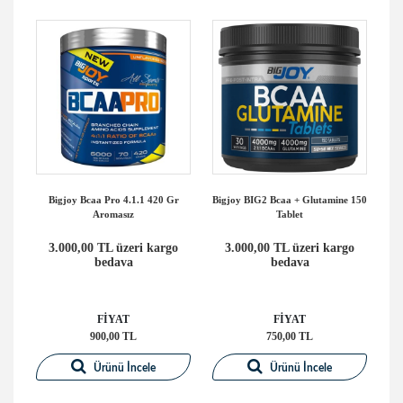
Bigjoy Bcaa Pro 4.1.1 420 Gr
Bigjoy BIG2 Bcaa + Glutamine 150
Bi
Aromasız
Tablet
0 G
3.000,00 TL üzeri kargo
3.000,00 TL üzeri kargo
bedava
bedava
o
FİYAT
FİYAT
900,00 TL
750,00 TL
Ürünü İncele
Ürünü İncele