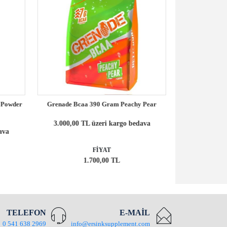
Powder
Grenade Bcaa 390 Gram Peachy Pear
PowerTech BcaaT
Servis Y
3.000,00 TL üzeri kargo bedava
va
3.000,00 TL
FİYAT
1.700,00 TL
TELEFON
E-MAİL
0 541 638 2969
info@ersinksupplement.com