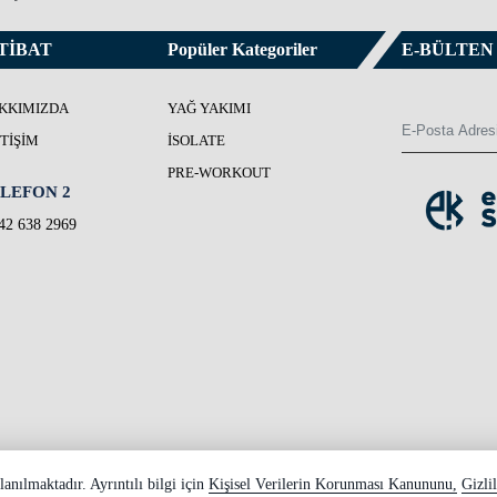
TİBAT
Popüler Kategoriler
E-BÜLTEN
KKIMIZDA
YAĞ YAKIMI
ETIŞIM
İSOLATE
PRE-WORKOUT
LEFON 2
42 638 2969
lanılmaktadır. Ayrıntılı bilgi için
Kişisel Verilerin Korunması Kanununu,
Gizli