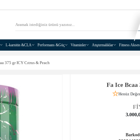
L-karnitin &CLA
Performans &Güç
Vitaminler
Atıştırmalıklar
Fitness Akses
caa 375 gr ICY Cıtrus & Peach
Fa Ice Bcaa
Henüz Değer
Fİ
3.000,
Barkod