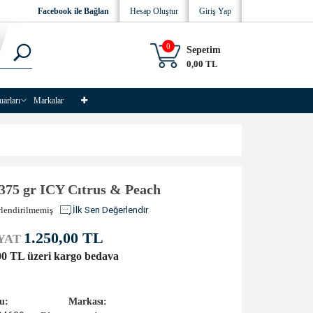
Facebook ile Bağlan
Hesap Oluştur
Giriş Yap
0
Sepetim
0,00 TL
uarları
Markalar
 375 gr ICY Cıtrus & Peach
lendirilmemiş
İlk Sen Değerlendir
1.250,00 TL
YAT
00 TL üzeri kargo bedava
u:
Markası: