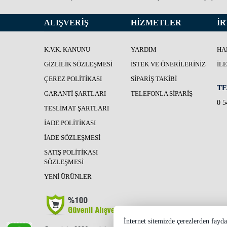
ALIŞVERİŞ
HİZMETLER
İR
K.V.K. KANUNU
YARDIM
HA
GIZLILIK SÖZLEŞMESI
İSTEK VE ÖNERILERINIZ
İL
ÇEREZ POLITIKASI
SIPARIŞ TAKIBI
TE
GARANTI ŞARTLARI
TELEFONLA SIPARIŞ
0 5
TESLIMAT ŞARTLARI
İADE POLITIKASI
İADE SÖZLEŞMESI
SATIŞ POLITIKASI
SÖZLEŞMESI
YENI ÜRÜNLER
İnternet sitemizde çerezlerden fayda