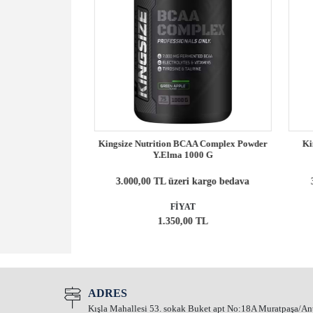
 1Ad 12 Gr Limon
Kingsize Nutrition BCAA Complex Powder
Kin
Y.Elma 1000 G
kargo bedava
3.000,00 TL üzeri kargo bedava
3
FİYAT
L
1.350,00 TL
ADRES
Kışla Mahallesi 53. sokak Buket apt No:18A Muratpaşa/An