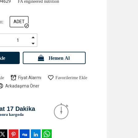
94629
FA engıneered nutrıtıon
m:
ADET
kle
Hemen Al
Fiyat Alarmı
kle
Favorilerime Ekle
Arkadaşıma Öner
at 17 Dakika
sonra kargoda