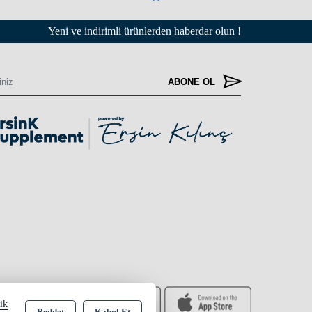
Yeni ve indirimli ürünlerden haberdar olun !
ABONE OL
lik
Reddet
Kabul Et