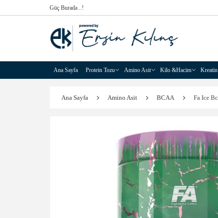
Güç Burada ..!
Ana Sayfa
Protein Tozu
Amino Asit
Kilo &Hacim
Kreatin
Ana Sayfa
Amino Asit
BCAA
Fa Ice B