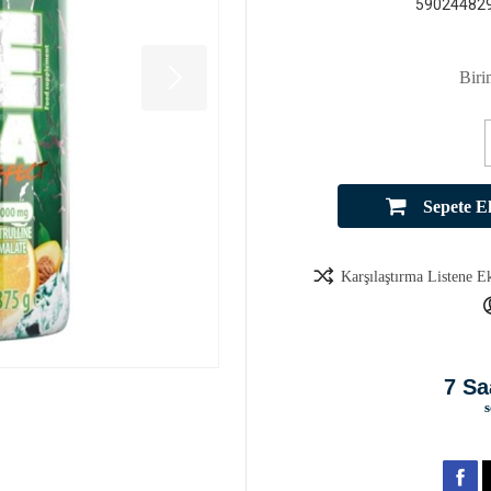
59024482
Biri
Sepete E
Karşılaştırma Listene E
7 Sa