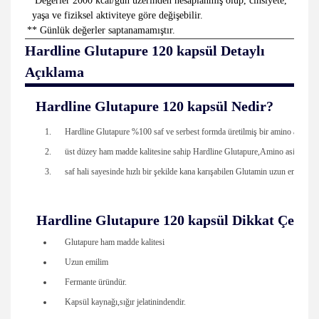
*
Değerler 2000 kcal/gün üzerinden hesaplanmış olup, cinsiyete,
yaşa ve fiziksel aktiviteye göre değişebilir.
**
Günlük değerler saptanamamıştır.
Hardline Glutapure 120 kapsül
Detaylı
Açıklama
Hardline Glutapure 120 kapsül
Nedir?
Hardline Glutapure %100 saf ve serbest formda üretilmiş bir amino asit ür
üst düzey ham madde kalitesine sahip Hardline Glutapure,Amino asit havuzu
saf hali sayesinde hızlı bir şekilde kana karışabilen Glutamin uzun emilimi s
Hardline Glutapure 120 kapsül
Dikkat Çeken 
Glutapure ham madde kalitesi
Uzun emilim
Fermante üründür.
Kapsül kaynağı,sığır jelatinindendir.