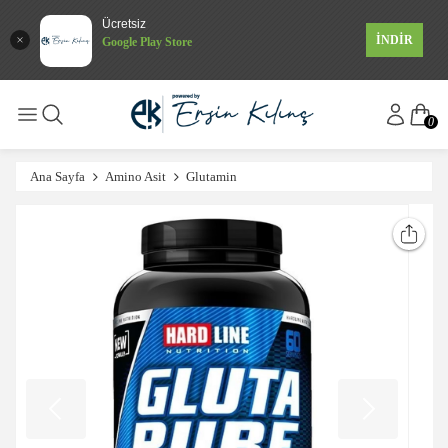
Ücretsiz
İNDİR
Google Play Store
0
Ana Sayfa
Amino Asit
Glutamin