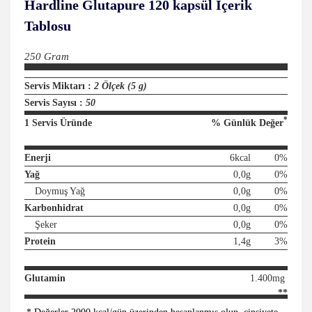
Hardline Glutapure 120 kapsül
İçerik
Tablosu
250 Gram
Servis Miktarı :
2 Ölçek (5 g)
Servis Sayısı :
50
*
1 Servis Üründe
% Günlük Değer
Enerji
6kcal
0%
Yağ
0,0g
0%
Doymuş Yağ
0,0g
0%
Karbonhidrat
0,0g
0%
Şeker
0,0g
0%
Protein
1,4g
3%
Glutamin
1.400mg
**