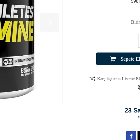
590
Biri
Sepete E
Karşılaştırma Listene E
23 S