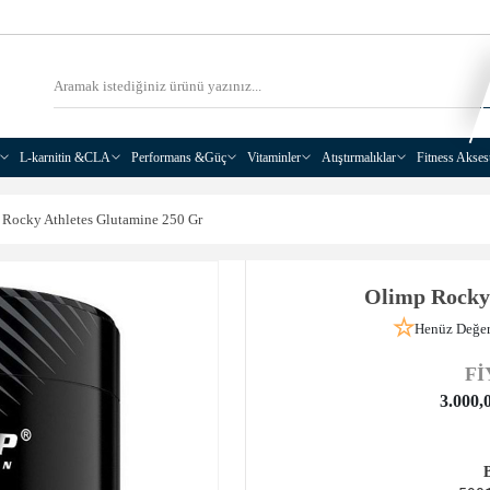
L-karnitin &CLA
Performans &Güç
Vitaminler
Atıştırmalıklar
Fitness Akses
 Rocky Athletes Glutamine 250 Gr
Olimp Rocky 
Henüz Değer
Fİ
3.000,