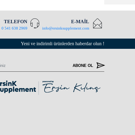
TELEFON
E-MAİL
0 541 638 2969
info@ersinksupplement.com
Yeni ve indirimli ürünlerden haberdar olun !
ABONE OL