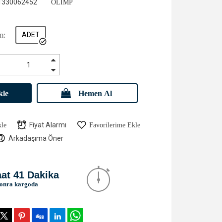
1330062452
OLİMP
m:
ADET
kle
Hemen Al
Fiyat Alarmı
kle
Favorilerime Ekle
Arkadaşıma Öner
aat 41 Dakika
sonra kargoda