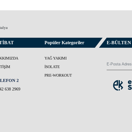
talya
TİBAT
Popüler Kategoriler
E-BÜLTEN
KKIMIZDA
YAĞ YAKIMI
ETIŞIM
İSOLATE
PRE-WORKOUT
LEFON 2
42 638 2969