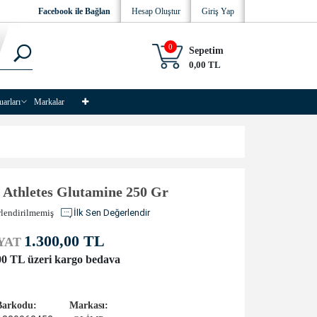
Facebook ile Bağlan
Hesap Oluştur
Giriş Yap
0
Sepetim
0,00 TL
uarları
Markalar
Athletes Glutamine 250 Gr
lendirilmemiş
İlk Sen Değerlendir
1.300,00 TL
YAT
00 TL üzeri kargo bedava
Barkodu:
Markası: