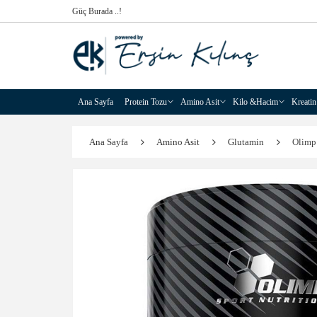
Güç Burada ..!
Ana Sayfa
Protein Tozu
Amino Asit
Kilo &Hacim
Kreatin
Ana Sayfa
Amino Asit
Glutamin
Olimp