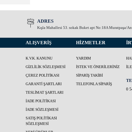
ADRES
Kışla Mahallesi 53. sokak Buket apt No:18A Muratpaşa/An
ALIŞVERİŞ
HİZMETLER
İR
K.V.K. KANUNU
YARDIM
HA
GIZLILIK SÖZLEŞMESI
İSTEK VE ÖNERILERINIZ
İL
ÇEREZ POLITIKASI
SIPARIŞ TAKIBI
TE
GARANTI ŞARTLARI
TELEFONLA SIPARIŞ
0 5
TESLIMAT ŞARTLARI
İADE POLITIKASI
İADE SÖZLEŞMESI
SATIŞ POLITIKASI
SÖZLEŞMESI