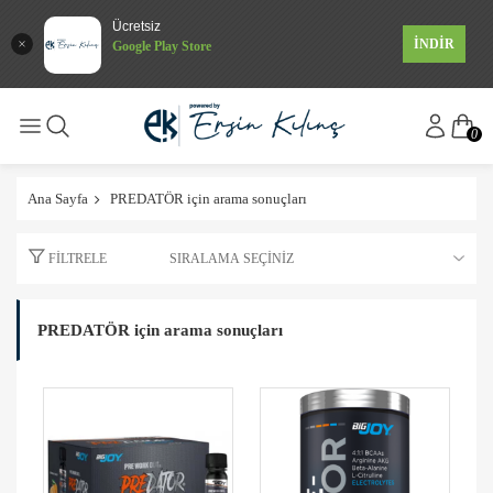
Ücretsiz
İNDİR
Google Play Store
0
Ana Sayfa
PREDATÖR için arama sonuçları
FILTRELE
PREDATÖR için arama sonuçları