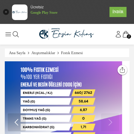
Ücretsiz
İNDİR
Google Play Store
0
Ana Sayfa
Atıştırmalıklar
Fıstık Ezmesi