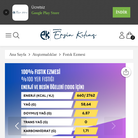
Ücretsiz
İNDİR
Google Play Store
0
Ana Sayfa
Atıştırmalıklar
Fıstık Ezmesi