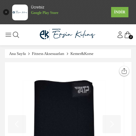
Ücretsiz
İNDİR
Google Play Store
0
Ana Sayfa
Fitness Aksesuarları
Kemer&Korse