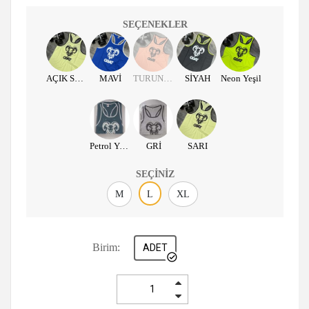
SEÇENEKLER
AÇIK SARI
MAVİ
TURUNCU
SİYAH
Neon Yeşil
Petrol Yeşili
GRİ
SARI
SEÇINIZ
M
L
XL
Birim:
ADET