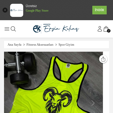
Ücretsiz
İNDİR
Google Play Store
0
Ana Sayfa
Fitness Aksesuarları
Spor Giyim