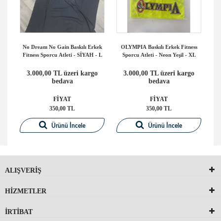
ek
No Dream No Gain Baskılı Erkek
OLYMPIA Baskılı Erkek Fitness
N
 L
Fitness Sporcu Atleti - SİYAH - L
Sporcu Atleti - Neon Yeşil - XL
Fi
o
3.000,00 TL üzeri kargo
3.000,00 TL üzeri kargo
bedava
bedava
FİYAT
FİYAT
350,00 TL
350,00 TL
Ürünü İncele
Ürünü İncele
ALIŞVERİŞ
HİZMETLER
İRTİBAT