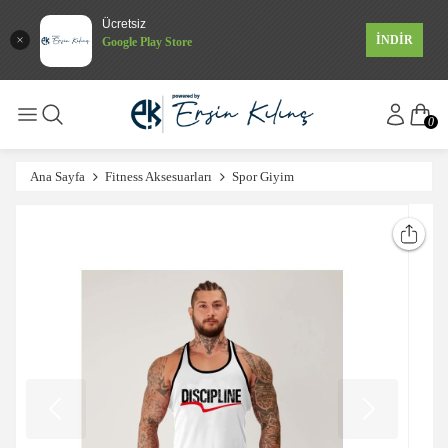
Ücretsiz
İNDİR
Google Play Store
0
Ana Sayfa
Fitness Aksesuarları
Spor Giyim