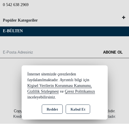
0 542 638 2969
Popüler Kategoriler
E-BÜLTEN
ABONE OL
İnternet sitemizde çerezlerden
faydalanılmaktadır. Ayrıntılı bilgi için
Kişisel Verilerin Korunması Kanununu,
Gizlilik Sözleşmesi
ve
Çerez Politikamızı
inceleyebilirsiniz.
Reddet
Kabul Et
Copyright 2026 ersinksupplement.com - Tüm hakları saklıdır.
Kredi kartı bilgileriniz 256bit SSL sertifikası ile korunmaktadır.