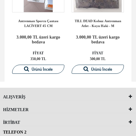
-
Antrenman Sporcu Çantası
TILL DEAD Kolsuz Antrenman
M
LACİVERT 45 CM
Atlet - Koyu Haki - M
o
3.000,00 TL üzeri kargo
3.000,00 TL üzeri kargo
bedava
bedava
FİYAT
FİYAT
350,00 TL
500,00 TL
Ürünü İncele
Ürünü İncele
ALIŞVERİŞ
HİZMETLER
İRTİBAT
TELEFON 2