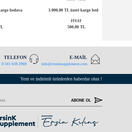
3.000,00 TL
va
3.000,00 TL üzeri kargo bedava
FİYAT
500,00 TL
TELEFON
E-MAİL
0 541 638 2969
info@ersinksupplement.com
Yeni ve indirimli ürünlerden haberdar olun !
ABONE OL