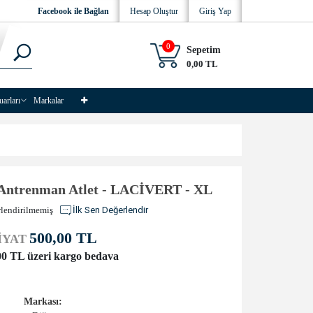
Facebook ile Bağlan
Hesap Oluştur
Giriş Yap
0
Sepetim
0,00 TL
uarları
Markalar
Antrenman Atlet - LACİVERT - XL
lendirilmemiş
İlk Sen Değerlendir
500,00 TL
İYAT
00 TL üzeri kargo bedava
Markası: