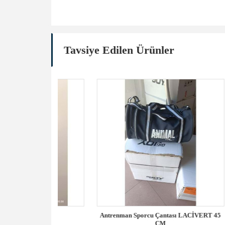
Tavsiye Edilen Ürünler
LIK
Antrenman Sporcu Çantası LACİVERT 45
GOAT B
CM