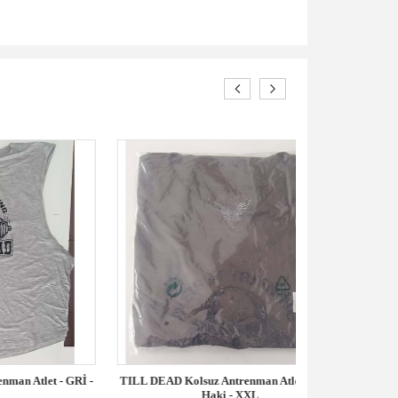
- GRİ -
TILL DEAD Kolsuz Antrenman Atlet - Koyu
Polyester Su
Haki - XXL