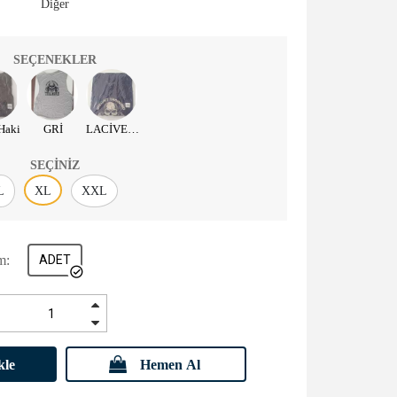
Diğer
SEÇENEKLER
Haki
GRİ
LACİVERT
SEÇINIZ
L
XL
XXL
m:
ADET
kle
Hemen Al