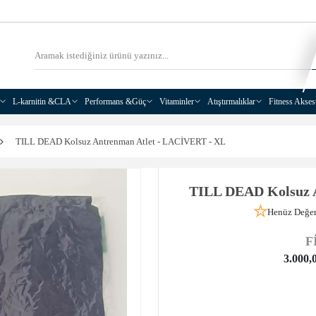
L-karnitin &CLA
Performans &Güç
Vitaminler
Atıştırmalıklar
Fitness Akses
TILL DEAD Kolsuz Antrenman Atlet - LACİVERT - XL
TILL DEAD Kolsuz 
Henüz Değer
F
3.000,