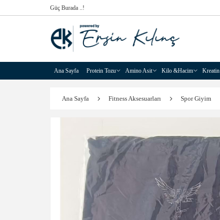
Güç Burada ..!
Ana Sayfa
Protein Tozu
Amino Asit
Kilo &Hacim
Kreatin
Ana Sayfa
Fitness Aksesuarları
Spor Giyim