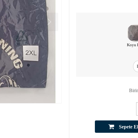
Koyu 
Biri
Sepete E