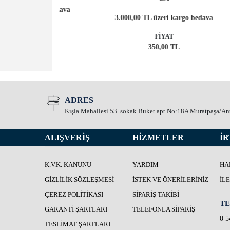
kargo bedava
3.000,00 TL üzeri kargo bedava
3
FİYAT
L
350,00 TL
ADRES
Kışla Mahallesi 53. sokak Buket apt No:18A Muratpaşa/An
ALIŞVERİŞ
HİZMETLER
İR
K.V.K. KANUNU
YARDIM
HA
GIZLILIK SÖZLEŞMESI
İSTEK VE ÖNERILERINIZ
İL
ÇEREZ POLITIKASI
SIPARIŞ TAKIBI
TE
GARANTI ŞARTLARI
TELEFONLA SIPARIŞ
0 5
TESLIMAT ŞARTLARI