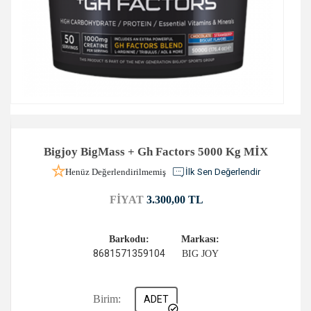
Bigjoy BigMass + Gh Factors 5000 Kg MİX
Henüz Değerlendirilmemiş
İlk Sen Değerlendir
FİYAT
3.300,00 TL
Barkodu:
Markası:
8681571359104
BIG JOY
Birim:
ADET