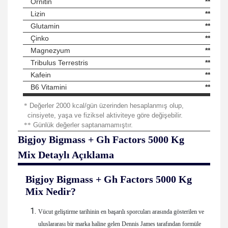
Ornitin
**
Lizin
**
Glutamin
**
Çinko
**
Magnezyum
**
Tribulus Terrestris
**
Kafein
**
B6 Vitamini
**
*
Değerler 2000 kcal/gün üzerinden hesaplanmış olup,
cinsiyete, yaşa ve fiziksel aktiviteye göre değişebilir.
**
Günlük değerler saptanamamıştır.
Bigjoy Bigmass + Gh Factors 5000 Kg
Mix
Detaylı Açıklama
Bigjoy Bigmass + Gh Factors 5000 Kg
Mix
Nedir?
Vücut geliştirme tarihinin en başarılı sporcuları arasında gösterilen ve
uluslararası bir marka haline gelen Dennis James tarafından formüle