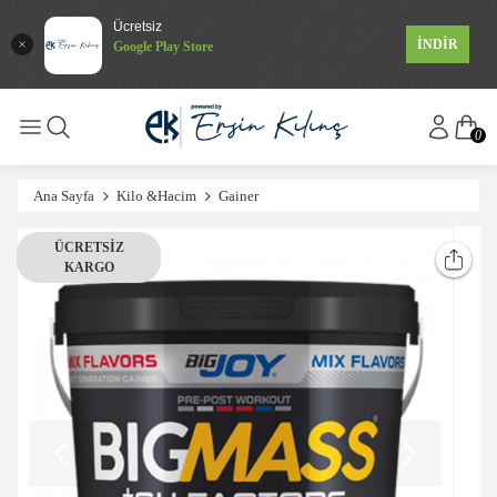
Ücretsiz
İNDİR
Google Play Store
0
Ana Sayfa
Kilo &Hacim
Gainer
ÜCRETSIZ
KARGO