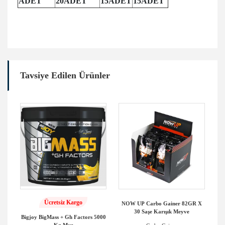
ADET
20ADET
15ADET
15ADET
Tavsiye Edilen Ürünler
Ücretsiz Kargo
Go
NOW UP Carbo Gainer 82GR X
30 Saşe Karışık Meyve
Bigjoy BigMass + Gh Factors 5000
Kg Muz