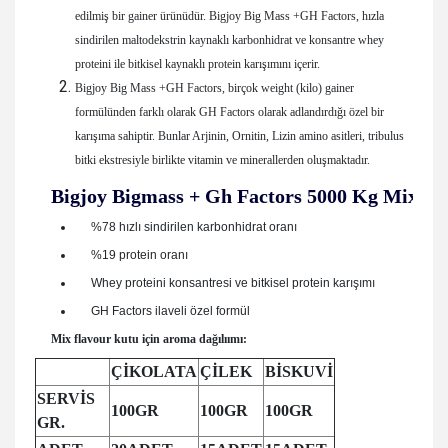
edilmiş bir gainer ürünüdür. Bigjoy Big Mass +GH Factors, hızla
sindirilen maltodekstrin kaynaklı karbonhidrat ve konsantre whey
proteini ile bitkisel kaynaklı protein karışımını içerir.
Bigjoy Big Mass +GH Factors, birçok weight (kilo) gainer
formülünden farklı olarak GH Factors olarak adlandırdığı özel bir
karışıma sahiptir. Bunlar Arjinin, Ornitin, Lizin amino asitleri, tribulus
bitki ekstresiyle birlikte vitamin ve minerallerden oluşmaktadır.
Bigjoy Bigmass + Gh Factors 5000 Kg Mix
Di
%78 hızlı sindirilen karbonhidrat oranı
%19 protein oranı
Whey proteini konsantresi ve bitkisel protein karışımı
GH Factors ilaveli özel formül
Mix flavour kutu için aroma dağılıımı:
ÇİKOLATA
ÇİLEK
BİSKUVİ
SERVİS
100GR
100GR
100GR
GR.