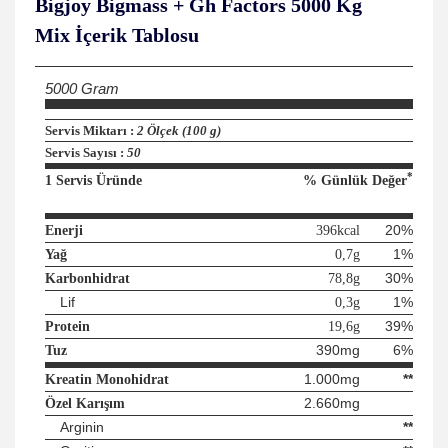
Bigjoy Bigmass + Gh Factors 5000 Kg
Mix
İçerik Tablosu
5000 Gram
Servis Miktarı :
2 Ölçek (100 g)
Servis Sayısı :
50
*
1 Servis Üründe
% Günlük Değer
20%
Enerji
396kcal
1%
Yağ
0,7g
30%
Karbonhidrat
78,8g
Lif
1%
0,3g
39%
Protein
19,6g
390mg
6%
Tuz
1.000mg
**
Kreatin Monohidrat
2.660mg
Özel Karışım
Arginin
**