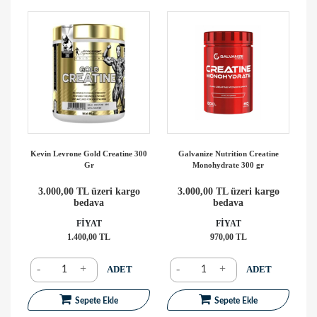
Kevin Levrone Gold Creatine 300
Galvanize Nutrition Creatine
Gr
Monohydrate 300 gr
3.000,00 TL üzeri kargo
3.000,00 TL üzeri kargo
bedava
bedava
FİYAT
FİYAT
1.400,00 TL
970,00 TL
-
+
-
+
ADET
ADET
Sepete Ekle
Sepete Ekle