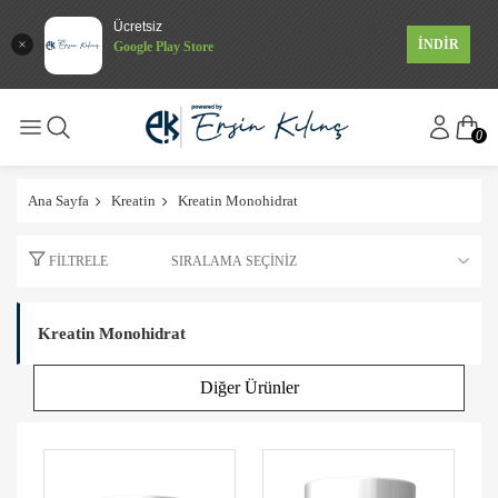
Ücretsiz
İNDİR
Google Play Store
0
Ana Sayfa
Kreatin
Kreatin Monohidrat
FILTRELE
Kreatin Monohidrat
Diğer Ürünler