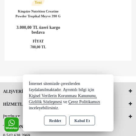
Yeni
Kingsize Nutrition Creatine
Powder Tropikal Meyve 390 G
3.000,00 TL üzeri kargo
bedava
FİYAT
700,00 TL
İnternet sitemizde çerezlerden
faydalanılmaktadır. Ayrıntılı bilgi için
ALIŞVERİŞ
Kişisel Verilerin Korunması Kanununu,
Gizlilik Sözleşmesi
ve
Çerez Politikamızı
HİZMETLER
inceleyebilirsiniz.
İRTİBAT
Reddet
Kabul Et
TELEFON 2
0 542 638 2969