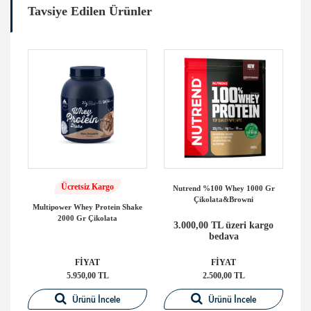
Tavsiye Edilen Ürünler
Ücretsiz Kargo
Nutrend %100 Whey 1000 Gr
Bi
Çikolata&Browni
y
Multipower Whey Protein Shake
2000 Gr Çikolata
3.000,00 TL üzeri kargo
bedava
FİYAT
FİYAT
5.950,00 TL
2.500,00 TL
Ürünü İncele
Ürünü İncele