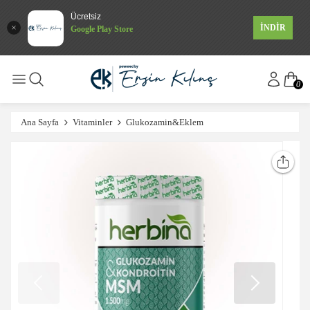
Ücretsiz
İNDİR
Google Play Store
0
Ana Sayfa
Vitaminler
Glukozamin&Eklem