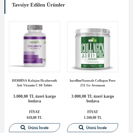
Tavsiye Edilen Ürünler
ik
hardlineNaturals Collagen Pure
hardlineNaturals Collagen Beauty
231 Gr Aromasız
Vişne 300 Gr
o
3.000,00 TL üzeri kargo
3.000,00 TL üzeri kargo
bedava
bedava
FİYAT
FİYAT
1.160,00 TL
1.270,00 TL
Ürünü İncele
Ürünü İncele