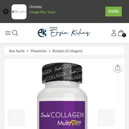
Ücretsiz
İNDİR
Google Play Store
0
Ana Sayfa
Vitaminler
Kolajen (Collagen)