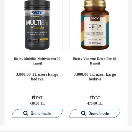
ül
Bigjoy MultiBig Multivitamin 90
Bigjoy Vitamins Detox Plus 60
kapsül
Kapsül
E
o
3.000,00 TL üzeri kargo
3.000,00 TL üzeri kargo
bedava
bedava
FİYAT
FİYAT
730,00 TL
470,00 TL
Ürünü İncele
Ürünü İncele