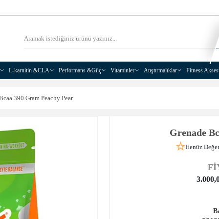
L-karnitin &CLA
Performans &Güç
Vitaminler
Atıştırmalıklar
Fitness Akses
Bcaa 390 Gram Peachy Pear
Grenade Bc
Henüz Değer
Fİ
3.000,
B