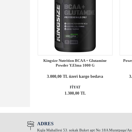
AA + Glutamine
Kingsize Nutrition BCAA + Glutamine
Powe
Powder Y.Elma 1000 G
kargo bedava
3.000,00 TL üzeri kargo bedava
3
FİYAT
TL
1.300,00 TL
ADRES
Kışla Mahallesi 53. sokak Buket apt No:18A Muratpaşa/An