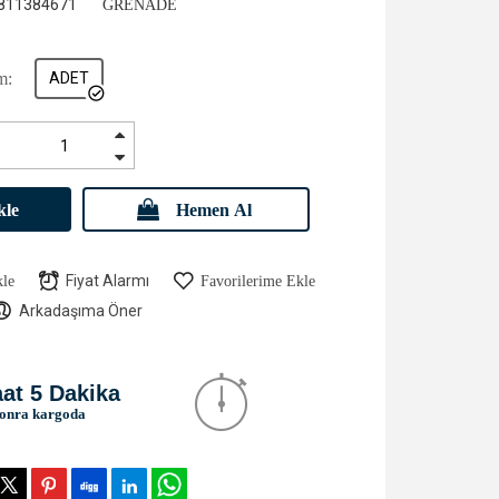
811384671
GRENADE
m:
ADET
kle
Hemen Al
Fiyat Alarmı
kle
Favorilerime Ekle
Arkadaşıma Öner
aat 5 Dakika
sonra kargoda