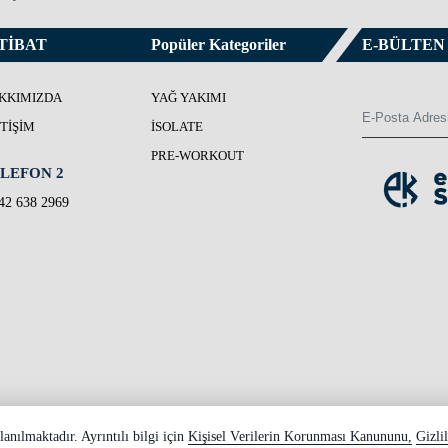
TİBAT
Popüler Kategoriler
E-BÜLTEN
KKIMIZDA
YAĞ YAKIMI
ETIŞIM
İSOLATE
PRE-WORKOUT
LEFON 2
42 638 2969
lanılmaktadır. Ayrıntılı bilgi için
Kişisel Verilerin Korunması Kanununu,
Gizli