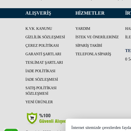
ALIŞVERİŞ
HİZMETLER
İR
K.V.K. KANUNU
YARDIM
HA
GIZLILIK SÖZLEŞMESI
İSTEK VE ÖNERILERINIZ
İL
ÇEREZ POLITIKASI
SIPARIŞ TAKIBI
TE
GARANTI ŞARTLARI
TELEFONLA SIPARIŞ
0 5
TESLIMAT ŞARTLARI
İADE POLITIKASI
İADE SÖZLEŞMESI
SATIŞ POLITIKASI
SÖZLEŞMESI
YENI ÜRÜNLER
İnternet sitemizde çerezlerden fayda