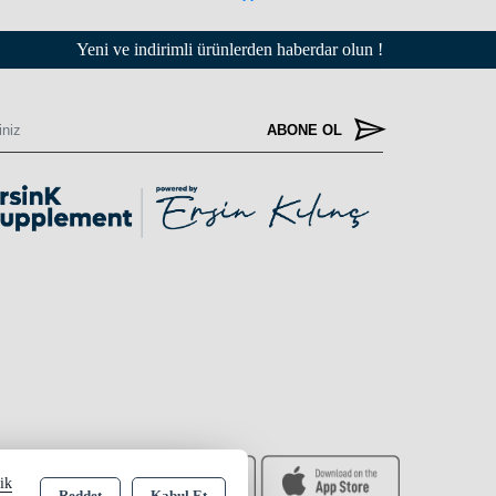
Yeni ve indirimli ürünlerden haberdar olun !
ABONE OL
lik
Reddet
Kabul Et