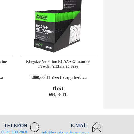
mine
Kingsize Nutrition BCAA + Glutamine
HardLine Bca
Powder Y.Elma 20 Saşe
3.000,00 TL
va
3.000,00 TL üzeri kargo bedava
FİYAT
650,00 TL
1
TELEFON
E-MAİL
0 541 638 2969
info@ersinksupplement.com