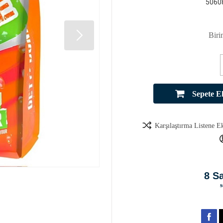
5060
Biri
Sepete E
Karşılaştırma Listene E
8 S