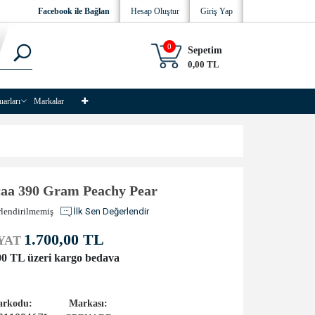
Facebook ile Bağlan
Hesap Oluştur
Giriş Yap
0
Sepetim
0,00 TL
uarları
Markalar
aa 390 Gram Peachy Pear
lendirilmemiş
İlk Sen Değerlendir
1.700,00 TL
YAT
00 TL üzeri kargo bedava
arkodu:
Markası: