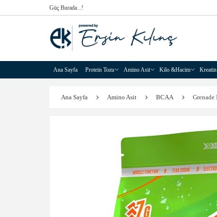
Güç Burada ..!
Ana Sayfa
Protein Tozu
Amino Asit
Kilo &Hacim
Kreatin
Ana Sayfa
Amino Asit
BCAA
Grenade 