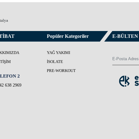
talya
TİBAT
Popüler Kategoriler
E-BÜLTEN
KKIMIZDA
YAĞ YAKIMI
ETIŞIM
İSOLATE
PRE-WORKOUT
LEFON 2
42 638 2969