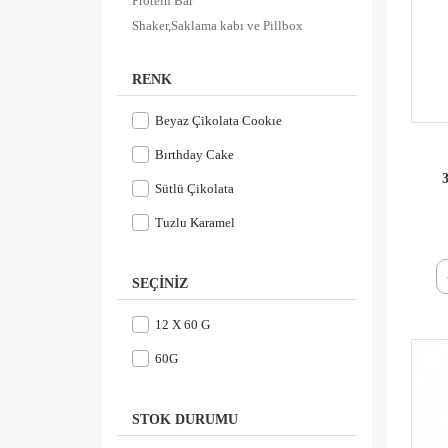
Protein Bar
Shaker,Saklama kabı ve Pillbox
RENK
Beyaz Çikolata Cookıe
Bırthday Cake
3
Sütlü Çikolata
Tuzlu Karamel
SEÇINIZ
12 X 60 G
60G
STOK DURUMU