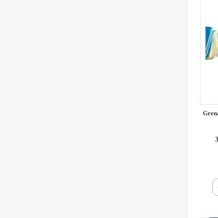
Grena
3