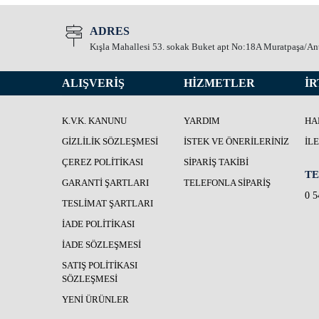
ADRES
Kışla Mahallesi 53. sokak Buket apt No:18A Muratpaşa/An
ALIŞVERİŞ
HİZMETLER
İR
K.V.K. KANUNU
YARDIM
HA
GIZLILIK SÖZLEŞMESI
İSTEK VE ÖNERILERINIZ
İL
ÇEREZ POLITIKASI
SIPARIŞ TAKIBI
TE
GARANTI ŞARTLARI
TELEFONLA SIPARIŞ
0 5
TESLIMAT ŞARTLARI
İADE POLITIKASI
İADE SÖZLEŞMESI
SATIŞ POLITIKASI
SÖZLEŞMESI
YENI ÜRÜNLER