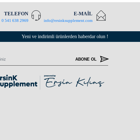
TELEFON
E-MAİL
0 541 638 2969
info@ersinksupplement.com
Yeni ve indirimli ürünlerden haberdar olun !
ABONE OL