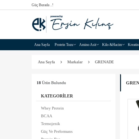
Güç Burada ..!
Ana Sayfa
Protein Tozu
Amino Asit
Kilo &Hacim
Kreatin
Ana Sayfa
Markalar
GRENADE
GRE
18
Ürün Bulundu
KATEGORİLER
Whey Protein
BCAA
Termojenik
Güç Ve Performans