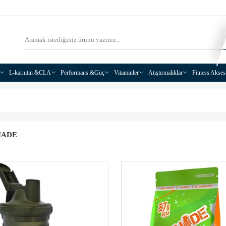
L-karnitin &CLA
Performans &Güç
Vitaminler
Atıştırmalıklar
Fitness Akses
NADE