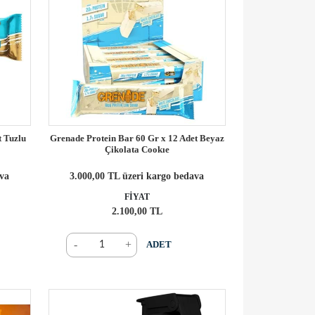
t Tuzlu
Grenade Protein Bar 60 Gr x 12 Adet Beyaz
Çikolata Cookıe
ava
3.000,00 TL üzeri kargo bedava
FİYAT
2.100,00 TL
-
+
ADET