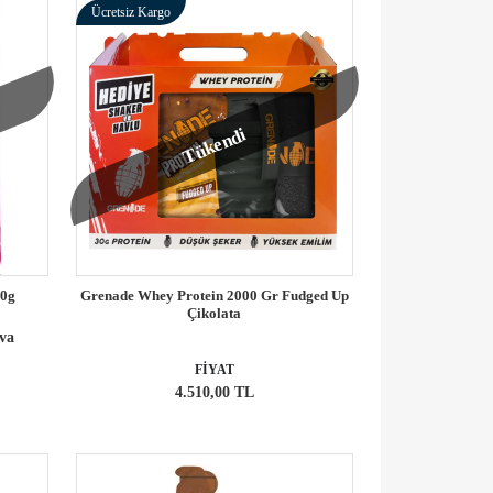
Ücretsiz Kargo
Tükendi
30g
Grenade Whey Protein 2000 Gr Fudged Up
Çikolata
ava
FİYAT
4.510,00 TL