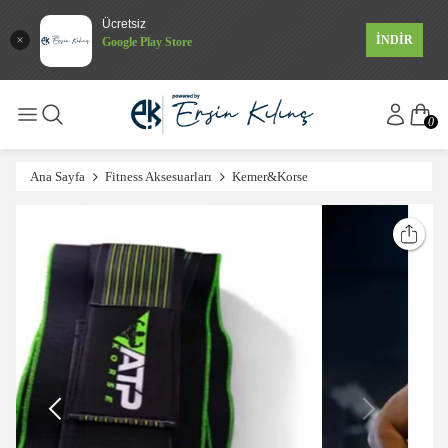
Ücretsiz
İNDİR
Google Play Store
0
Ana Sayfa
Fitness Aksesuarları
Kemer&Korse