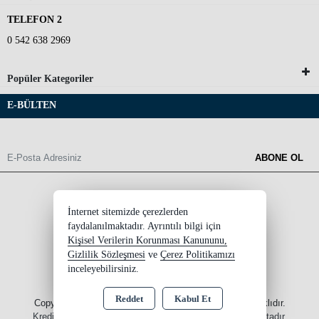
TELEFON 2
0 542 638 2969
Popüler Kategoriler
E-BÜLTEN
ABONE OL
İnternet sitemizde çerezlerden
faydalanılmaktadır. Ayrıntılı bilgi için
Kişisel Verilerin Korunması Kanununu,
Gizlilik Sözleşmesi
ve
Çerez Politikamızı
inceleyebilirsiniz.
Reddet
Kabul Et
Copyright 2026 ersinksupplement.com - Tüm hakları saklıdır.
Kredi kartı bilgileriniz 256bit SSL sertifikası ile korunmaktadır.