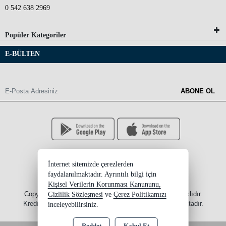
0 542 638 2969
Popüler Kategoriler
E-BÜLTEN
ABONE OL
İnternet sitemizde çerezlerden
faydalanılmaktadır. Ayrıntılı bilgi için
Kişisel Verilerin Korunması Kanununu,
Copyright 2026 ersinksupplement.com - Tüm hakları saklıdır.
Gizlilik Sözleşmesi
ve
Çerez Politikamızı
Kredi kartı bilgileriniz 256bit SSL sertifikası ile korunmaktadır.
inceleyebilirsiniz.