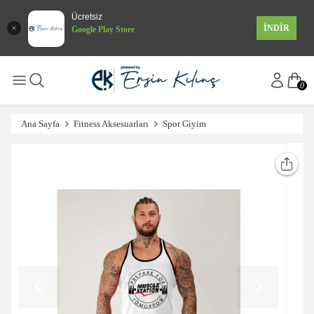
Ücretsiz
İNDİR
Google Play Store
0
Ana Sayfa
Fitness Aksesuarları
Spor Giyim