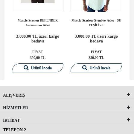
ss
Muscle Station DEFENDER
Muscle Station Gymbro Atlet - SU
L
Antrenman Atlet
YEŞİLİ - L
o
3.000,00 TL üzeri kargo
3.000,00 TL üzeri kargo
bedava
bedava
FİYAT
FİYAT
350,00 TL
350,00 TL
Ürünü İncele
Ürünü İncele
ALIŞVERİŞ
HİZMETLER
İRTİBAT
TELEFON 2