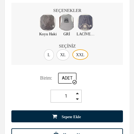
SEÇENEKLER
Koyu Haki
GRİ
LACİVERT
SEÇINIZ
L
XL
XXL
Birim:
ADET
Sepete Ekle