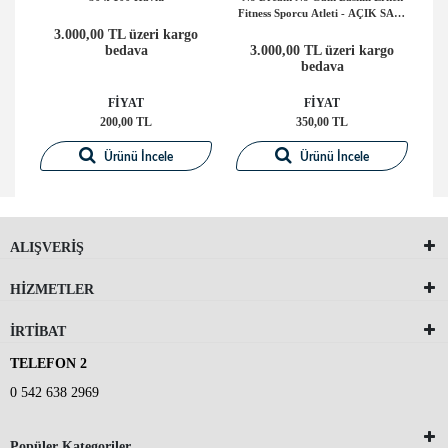
Fitness Sporcu Atleti - AÇIK SARI
- M
3.000,00 TL üzeri kargo
o
bedava
3.000,00 TL üzeri kargo
bedava
FİYAT
FİYAT
200,00 TL
350,00 TL
Ürünü İncele
Ürünü İncele
ALIŞVERİŞ
HİZMETLER
İRTİBAT
TELEFON 2
0 542 638 2969
Popüler Kategoriler