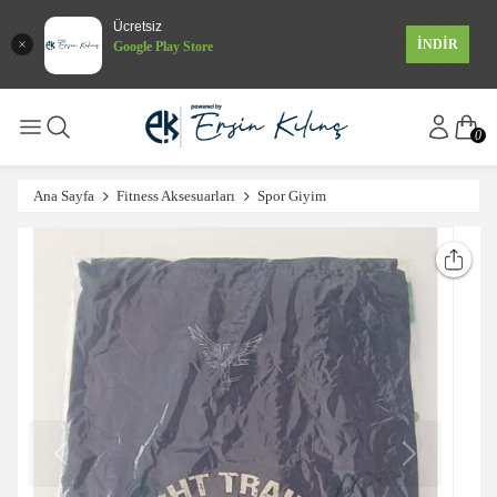
Ücretsiz
İNDİR
Google Play Store
0
Ana Sayfa
Fitness Aksesuarları
Spor Giyim