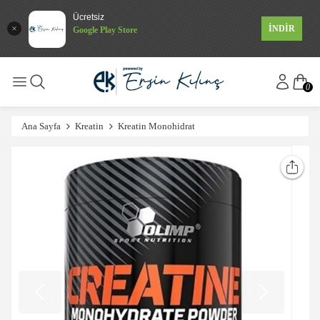
Ücretsiz
İNDİR
Google Play Store
0
Ana Sayfa
Kreatin
Kreatin Monohidrat