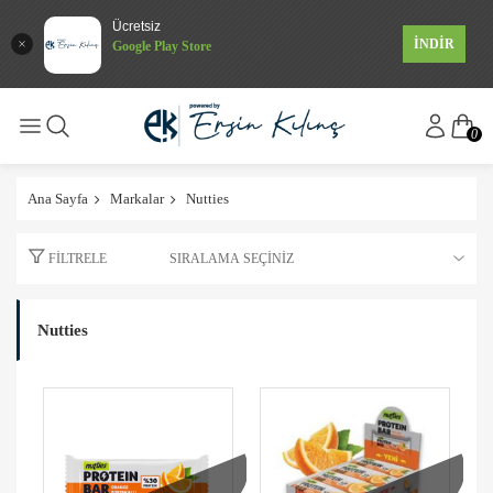
Ücretsiz
İNDİR
Google Play Store
0
Ana Sayfa
Markalar
Nutties
FILTRELE
Nutties