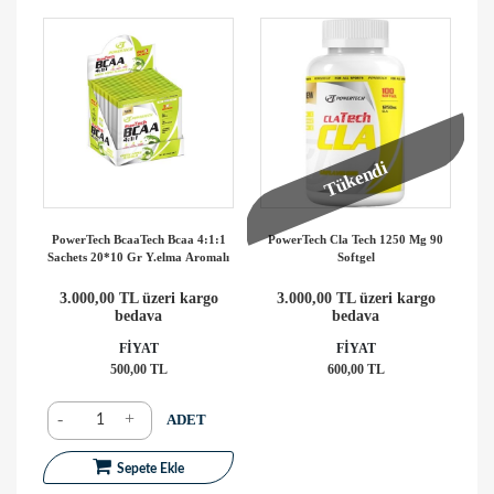
Tükendi
PowerTech BcaaTech Bcaa 4:1:1
PowerTech Cla Tech 1250 Mg 90
Sachets 20*10 Gr Y.elma Aromalı
Softgel
3.000,00 TL üzeri kargo
3.000,00 TL üzeri kargo
bedava
bedava
FİYAT
FİYAT
500,00 TL
600,00 TL
-
+
ADET
Sepete Ekle