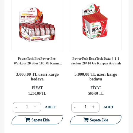
PowerTech FirePower Pre-
PowerTech BcaaTech Bcaa 4:1:1
Workout 20 Shot 100 Ml Kırmızı
Sachets 20*10 Gr Karpuz Aromalı
Orman Meyve
3.000,00 TL üzeri kargo
3.000,00 TL üzeri kargo
bedava
bedava
FİYAT
FİYAT
1.250,00 TL
500,00 TL
-
+
-
+
ADET
ADET
Sepete Ekle
Sepete Ekle