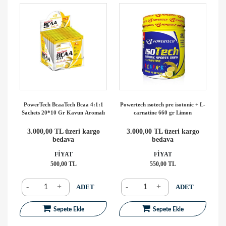
PowerTech BcaaTech Bcaa 4:1:1
Powertech ısotech pre isotonic + L-
Sachets 20*10 Gr Kavun Aromalı
carnatine 660 gr Limon
3.000,00 TL üzeri kargo
3.000,00 TL üzeri kargo
bedava
bedava
FİYAT
FİYAT
500,00 TL
550,00 TL
-
+
-
+
ADET
ADET
Sepete Ekle
Sepete Ekle