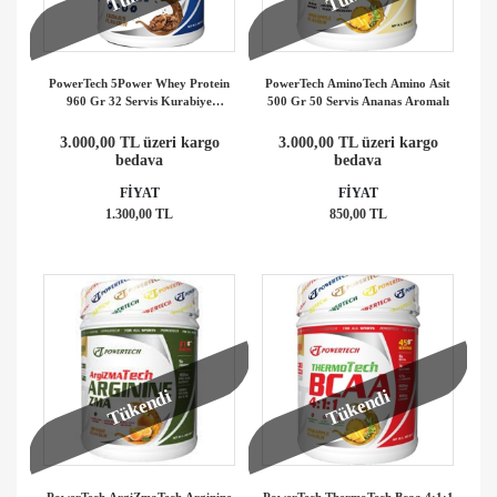
PowerTech 5Power Whey Protein
PowerTech AminoTech Amino Asit
960 Gr 32 Servis Kurabiye
500 Gr 50 Servis Ananas Aromalı
Aromalı
3.000,00 TL üzeri kargo
3.000,00 TL üzeri kargo
bedava
bedava
FİYAT
FİYAT
1.300,00 TL
850,00 TL
Tükendi
Tükendi
PowerTech ArgiZmaTech Arginine
PowerTech ThermoTech Bcaa 4:1:1