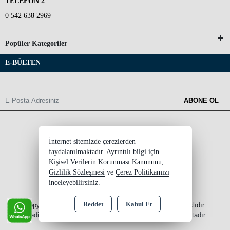
TELEFON 2
0 542 638 2969
Popüler Kategoriler
E-BÜLTEN
ABONE OL
İnternet sitemizde çerezlerden
faydalanılmaktadır. Ayrıntılı bilgi için
Kişisel Verilerin Korunması Kanununu,
Gizlilik Sözleşmesi
ve
Çerez Politikamızı
inceleyebilirsiniz.
Reddet
Kabul Et
Copyright 2026 ersinksupplement.com - Tüm hakları saklıdır.
Kredi kartı bilgileriniz 256bit SSL sertifikası ile korunmaktadır.